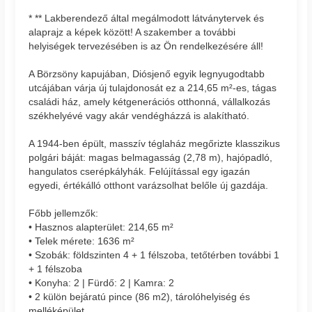
* ** Lakberendező által megálmodott látványtervek és
alaprajz a képek között! A szakember a további
helyiségek tervezésében is az Ön rendelkezésére áll!
A Börzsöny kapujában, Diósjenő egyik legnyugodtabb
utcájában várja új tulajdonosát ez a 214,65 m²-es, tágas
családi ház, amely kétgenerációs otthonná, vállalkozás
székhelyévé vagy akár vendégházzá is alakítható.
A 1944-ben épült, masszív téglaház megőrizte klasszikus
polgári báját: magas belmagasság (2,78 m), hajópadló,
hangulatos cserépkályhák. Felújítással egy igazán
egyedi, értékálló otthont varázsolhat belőle új gazdája.
Főbb jellemzők:
• Hasznos alapterület: 214,65 m²
• Telek mérete: 1636 m²
• Szobák: földszinten 4 + 1 félszoba, tetőtérben további 1
+ 1 félszoba
• Konyha: 2 | Fürdő: 2 | Kamra: 2
• 2 külön bejáratú pince (86 m2), tárolóhelyiség és
melléképület