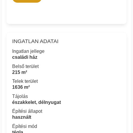
INGATLAN ADATAI
Ingatlan jellege
családi ház
Belső terület
215 m²
Telek terület
1636 m²
Tájolás
északkelet, délnyugat
Építési állapot
használt
Építési mód
tégla