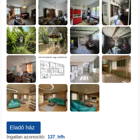
Eladó ház
Ingatlan azonosító:
137_hfh