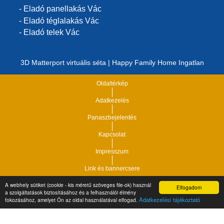
- Eladó panellakás Vác
- Eladó téglalakás Vác
- Eladó telek Vác
3D Matterport virtuális séta | Happy Family Home Ingatlan
Oldaltérkép
Adatkezelés
Panaszbejelentés
Kapcsolat
Impresszum
Link és bannercsere
A webhely sütiket (cookie - kis méretű szöveges file-ok) használ
Elfogadom
Vár-Köz Kft. - Ingatlan nyilvántartó, ügyviteli és
a szolgáltatások biztosításához és a felhasználói élmény
Copyright © 2021.
Adatkezelési tájékoztató
fokozásához, amelyet Ön az oldal használatával elfogad.
adminisztrációs szoftver