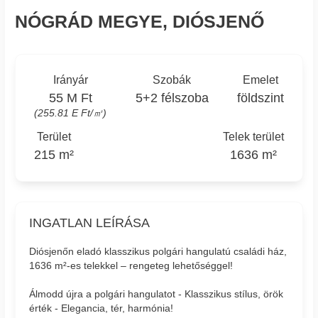
NÓGRÁD MEGYE, DIÓSJENŐ
Irányár
Szobák
Emelet
55 M Ft
5+2 félszoba
földszint
(255.81 E Ft/㎡)
Terület
Telek terület
215 m²
1636 m²
INGATLAN LEÍRÁSA
Diósjenőn eladó klasszikus polgári hangulatú családi ház,
1636 m²-es telekkel – rengeteg lehetőséggel!
Álmodd újra a polgári hangulatot - Klasszikus stílus, örök
érték - Elegancia, tér, harmónia!