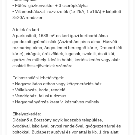
• Fűtés: gázkonvektor + 3 cserépkályha
• Villamoshálózat: rézvezeték (1x 25A, 1 x16A) + kiépített
3×20A rendszer
A telek és kert:
A parkosított, 1636 m²-es kert igazi kertbarát álma:
gondozott gyümölcsfák (Asztraháni piros alma, Húsvéti
rozmaring alma, Angoulemei hercegnő körte, Drouard téli
körte), virágok, örökzöldek, lugasok, szaletli, ásott kút,
garázs és műhely. Ideális hobbi, kertészkedés vagy akár
családi összejövetelek számára.
Felhasználási lehetőségek:
• Nagycsaládos otthon vagy kétgenerációs ház
• Vállalkozás, iroda, rendelő
• Vendégház, falusi turizmus
• Hagyományőrzés kreatív, kézműves műhely
Elhelyezkedés:
Diósjenő a Börzsöny egyik legszebb települése,
óvodával, iskolával, orvosi rendelővel, gyógyszertárral és
boltokkal. Budapest autóval és vonattal is kb. 1 óra alatt