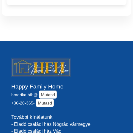
Happy Family Home
bmerika.hfh@
Mutasd
+36-20-365-
Mutasd
További kínálatunk
- Eladó családi ház Nógrád vármegye
- Eladó családi ház Vác