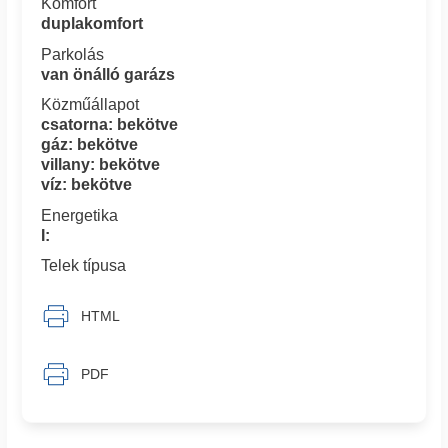
Komfort
duplakomfort
Parkolás
van önálló garázs
Közműállapot
csatorna: bekötve
gáz: bekötve
villany: bekötve
víz: bekötve
Energetika
I:
Telek típusa
HTML
PDF