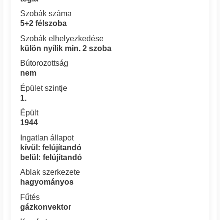
Szobák száma
5+2 félszoba
Szobák elhelyezkedése
külön nyílik min. 2 szoba
Bútorozottság
nem
Épület szintje
1.
Épült
1944
Ingatlan állapot
kívül: felújítandó
belül: felújítandó
Ablak szerkezete
hagyományos
Fűtés
gázkonvektor