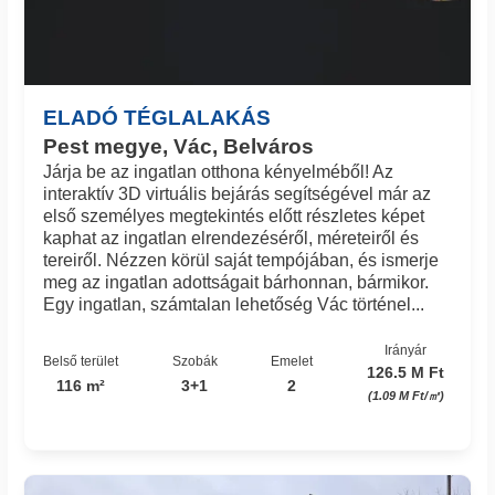
ELADÓ TÉGLALAKÁS
Pest megye, Vác, Belváros
Járja be az ingatlan otthona kényelméből! Az
interaktív 3D virtuális bejárás segítségével már az
első személyes megtekintés előtt részletes képet
kaphat az ingatlan elrendezéséről, méreteiről és
tereiről. Nézzen körül saját tempójában, és ismerje
meg az ingatlan adottságait bárhonnan, bármikor.
Egy ingatlan, számtalan lehetőség Vác történel...
Irányár
Belső terület
Szobák
Emelet
126.5 M Ft
116 m²
3+1
2
(1.09 M Ft/㎡)