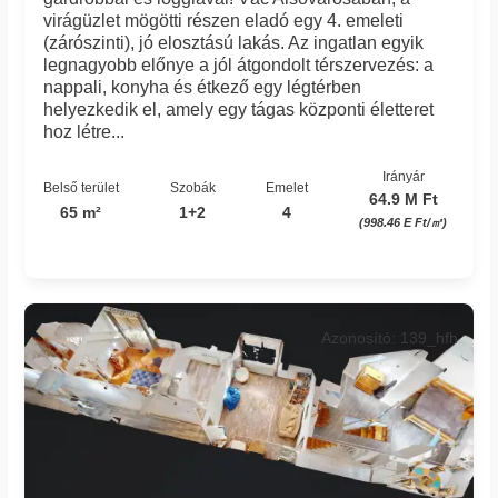
virágüzlet mögötti részen eladó egy 4. emeleti
(zárószinti), jó elosztású lakás. Az ingatlan egyik
legnagyobb előnye a jól átgondolt térszervezés: a
nappali, konyha és étkező egy légtérben
helyezkedik el, amely egy tágas központi életteret
hoz létre...
Irányár
Belső terület
Szobák
Emelet
64.9 M Ft
65 m²
1+2
4
(998.46 E Ft/㎡)
Azonosító: 139_hfh