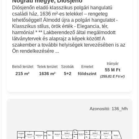
Nógrád megye, Diósjenő
Diósjenőn eladó klasszikus polgári hangulatú
családi ház, 1636 m²-es telekkel – rengeteg
lehetőséggel! Álmodd újra a polgári hangulatot -
Klasszikus stílus, örök érték - Elegancia, tér,
harmónia! * ** Lakberendező által megálmodott
látványtervek és alaprajz a képek között! A
szakember a további helyiségek tervezésében is az
Ön rendelkezésére ...
Irányár
Belső terület
Telek terület
Szobák
Emelet
55 M Ft
215 m²
1636 m²
5+2
földszint
(255.81 E Ft/㎡)
Azonosító: 136_hfh