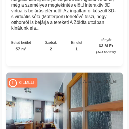
még a személyes megtekintés előtt! Interaktív 3D
virtuális bejárás elérhető! Az ingatlanról készült 3D-
s virtuális séta (Matterport) lehetővé teszi, hogy
otthonról is bejárja a tereket! A Zöldfa utcában
kínálunk ela...
Irányár
Belső terület
Szobák
Emelet
63 M Ft
57 m²
2
1
(1.11 M Ft/㎡)
Azonosító: 134_hfh
KIEMELT