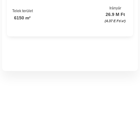
Irányár
Telek terület
26.9 M Ft
6150 m²
(4.37 E Ft/㎡)