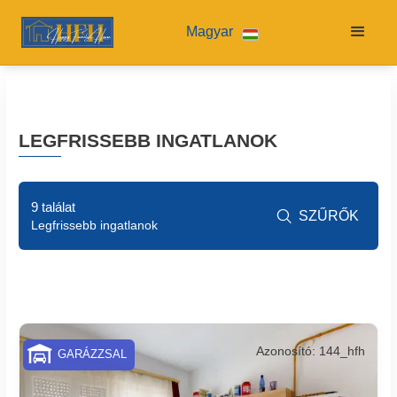
Magyar
LEGFRISSEBB INGATLANOK
9 találat
SZŰRŐK

Legfrissebb ingatlanok
Azonosító: 144_hfh
GARÁZZSAL