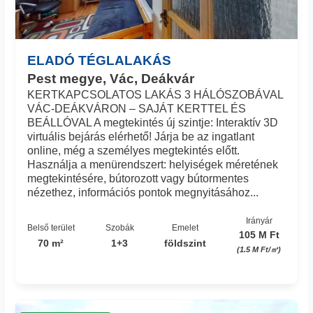
ELADÓ TÉGLALAKÁS
Pest megye, Vác, Deákvár
KERTKAPCSOLATOS LAKÁS 3 HÁLÓSZOBÁVAL
VÁC-DEÁKVÁRON – SAJÁT KERTTEL ÉS
BEÁLLÓVAL A megtekintés új szintje: Interaktív 3D
virtuális bejárás elérhető! Járja be az ingatlant
online, még a személyes megtekintés előtt.
Használja a menürendszert: helyiségek méretének
megtekintésére, bútorozott vagy bútormentes
nézethez, információs pontok megnyitásához...
Irányár
Belső terület
Szobák
Emelet
105 M Ft
70 m²
1+3
földszint
(1.5 M Ft/㎡)