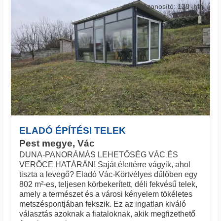
Azonosító: 138_hfh
ELADÓ ÉPÍTÉSI TELEK
Pest megye, Vác
DUNA-PANORÁMÁS LEHETŐSÉG VÁC ÉS
VERŐCE HATÁRÁN! Saját élettérre vágyik, ahol
tiszta a levegő? Eladó Vác-Körtvélyes dűlőben egy
802 m²-es, teljesen körbekerített, déli fekvésű telek,
amely a természet és a városi kényelem tökéletes
metszéspontjában fekszik. Ez az ingatlan kiváló
választás azoknak a fiataloknak, akik megfizethető