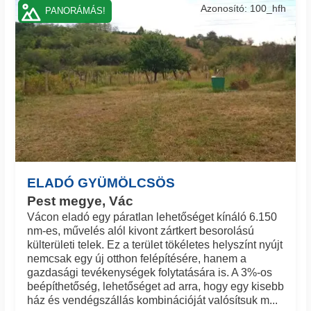
Azonosító: 100_hfh
PANORÁMÁS!
ELADÓ GYÜMÖLCSÖS
Pest megye, Vác
Vácon eladó egy páratlan lehetőséget kínáló 6.150
nm-es, művelés alól kivont zártkert besorolású
külterületi telek. Ez a terület tökéletes helyszínt nyújt
nemcsak egy új otthon felépítésére, hanem a
gazdasági tevékenységek folytatására is. A 3%-os
beépíthetőség, lehetőséget ad arra, hogy egy kisebb
ház és vendégszállás kombinációját valósítsuk m...