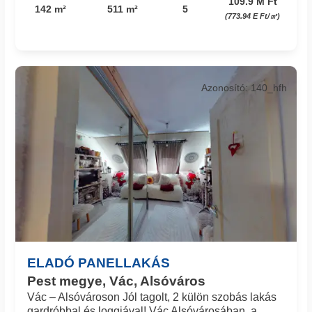
109.9 M Ft
142 m²
511 m²
5
(773.94 E Ft/㎡)
Azonosító: 140_hfh
ELADÓ PANELLAKÁS
Pest megye, Vác, Alsóváros
Vác – Alsóvároson Jól tagolt, 2 külön szobás lakás
gardróbbal és loggiával! Vác Alsóvárosában, a