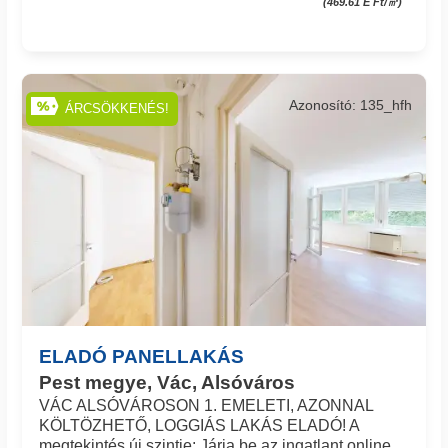
(469.61 E Ft/㎡)
Azonosító: 135_hfh
ÁRCSÖKKENÉS!
ELADÓ PANELLAKÁS
Pest megye, Vác, Alsóváros
VÁC ALSÓVÁROSON 1. EMELETI, AZONNAL
KÖLTÖZHETŐ, LOGGIÁS LAKÁS ELADÓ! A
megtekintés új szintje: Járja be az ingatlant online,