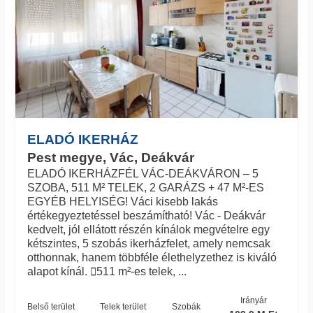
ELADÓ IKERHÁZ
Pest megye, Vác, Deákvár
ELADÓ IKERHÁZFÉL VÁC-DEÁKVÁRON – 5
SZOBA, 511 M² TELEK, 2 GARÁZS + 47 M²-ES
EGYÉB HELYISÉG! Váci kisebb lakás
értékegyeztetéssel beszámítható! Vác - Deákvár
kedvelt, jól ellátott részén kínálok megvételre egy
kétszintes, 5 szobás ikerházfelet, amely nemcsak
otthonnak, hanem többféle élethelyzethez is kiváló
alapot kínál. 511 m²-es telek, ...
Irányár
Belső terület
Telek terület
Szobák