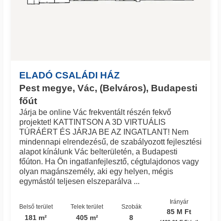
ELADÓ CSALÁDI HÁZ
Pest megye, Vác, (Belváros), Budapesti
főút
Járja be online Vác frekventált részén fekvő
projektet! KATTINTSON A 3D VIRTUÁLIS
TÚRÁÉRT ÉS JÁRJA BE AZ INGATLANT! Nem
mindennapi elrendezésű, de szabályozott fejlesztési
alapot kínálunk Vác belterületén, a Budapesti
főúton. Ha Ön ingatlanfejlesztő, cégtulajdonos vagy
olyan magánszemély, aki egy helyen, mégis
egymástól teljesen elszeparálva ...
Irányár
Belső terület
Telek terület
Szobák
85 M Ft
181 m²
405 m²
8