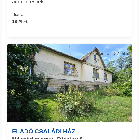
áron keresnek ...
Irányár
18 M Ft
Azonosító: 137_hfh
ELADÓ CSALÁDI HÁZ