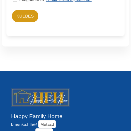
KÜLDÉS
Happy Family Home
bmerika.hfh@
Mutasd