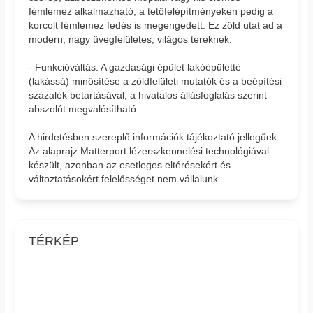
fémlemez alkalmazható, a tetőfelépítményeken pedig a
korcolt fémlemez fedés is megengedett. Ez zöld utat ad a
modern, nagy üvegfelületes, világos tereknek.
- Funkcióváltás: A gazdasági épület lakóépületté
(lakássá) minősítése a zöldfelületi mutatók és a beépítési
százalék betartásával, a hivatalos állásfoglalás szerint
abszolút megvalósítható.
A hirdetésben szereplő információk tájékoztató jellegűek.
Az alaprajz Matterport lézerszkennelési technológiával
készült, azonban az esetleges eltérésekért és
változtatásokért felelősséget nem vállalunk.
TÉRKÉP