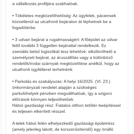
a vállalkozás profiljára szabhatóak.
• Tökéletes megközelíthetőség: Az ügyfelek, páciensek
közvetlenül az utcafronti bejáraton át léphetnek be a
fogadótérbe.
• 3 udvari bejárat a rugalmasságért: A főépület az udvar
felől további 3 független bejárattal rendelkezik. Ez
zseniális belső logisztikát tesz lehetővé: elkülöníthető a
személyzeti bejárat, az áruszállítás vagy a különböző
rendelők/irodai szárnyak megközelítése anélkül, hogy az
utcafronti ügyfélteret terhelnénk.
• Parkolás és szabályozás: A helyi 16/2025. (VI. 23.)
önkormányzati rendelet alapján a szükséges
parkolóhelyek pénzben megválthatóak, így a szigorú
előírások könnyen teljesíthetőek.
Hátsó gazdasági rész: Fiatalos otthon tetőtér-beépítéssel
és teljesen elkerített résszel.
A telek hátsó felén elhelyezkedő gazdasági épületrész
(amely jelenleg lakott, de korszerűsítendő) egy önálló