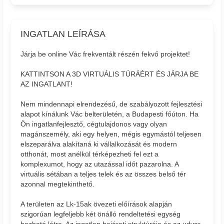
INGATLAN LEÍRÁSA
Járja be online Vác frekventált részén fekvő projektet!
KATTINTSON A 3D VIRTUÁLIS TÚRÁÉRT ÉS JÁRJA BE
AZ INGATLANT!
Nem mindennapi elrendezésű, de szabályozott fejlesztési
alapot kínálunk Vác belterületén, a Budapesti főúton. Ha
Ön ingatlanfejlesztő, cégtulajdonos vagy olyan
magánszemély, aki egy helyen, mégis egymástól teljesen
elszeparálva alakítaná ki vállalkozását és modern
otthonát, most anélkül térképezheti fel ezt a
komplexumot, hogy az utazással időt pazarolna. A
virtuális sétában a teljes telek és az összes belső tér
azonnal megtekinthető.
A területen az Lk-15ak övezeti előírások alapján
szigorúan legfeljebb két önálló rendeltetési egység
hozható létre. Az ingatlan bejárati struktúrája és az udvar