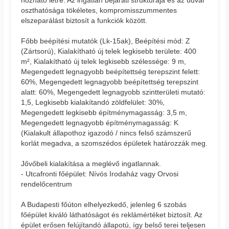
oszthatósága tökéletes, kompromisszummentes
elszeparálást biztosít a funkciók között.
Főbb beépítési mutatók (Lk-15ak), Beépítési mód: Z
(Zártsorú), Kialakítható új telek legkisebb területe: 400
m², Kialakítható új telek legkisebb szélessége: 9 m,
Megengedett legnagyobb beépítettség terepszint felett:
60%, Megengedett legnagyobb beépítettség terepszint
alatt: 60%, Megengedett legnagyobb szintterületi mutató:
1,5, Legkisebb kialakítandó zöldfelület: 30%,
Megengedett legkisebb építménymagasság: 3,5 m,
Megengedett legnagyobb építménymagasság: K
(Kialakult állapothoz igazodó / nincs felső számszerű
korlát megadva, a szomszédos épületek határozzák meg.
Jővőbeli kialakítása a meglévő ingatlannak.
- Utcafronti főépület: Nívós Irodaház vagy Orvosi
rendelőcentrum
A Budapesti főúton elhelyezkedő, jelenleg 6 szobás
főépület kiváló láthatóságot és reklámértéket biztosít. Az
épület erősen felújítandó állapotú, így belső terei teljesen