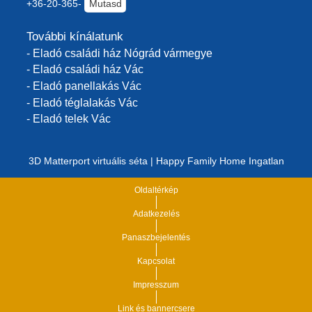
+36-20-365-
Mutasd
További kínálatunk
- Eladó családi ház Nógrád vármegye
- Eladó családi ház Vác
- Eladó panellakás Vác
- Eladó téglalakás Vác
- Eladó telek Vác
3D Matterport virtuális séta | Happy Family Home Ingatlan
Oldaltérkép
Adatkezelés
Panaszbejelentés
Kapcsolat
Impresszum
Link és bannercsere