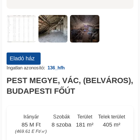
Eladó ház
Ingatlan azonosító:
136_hfh
PEST MEGYE, VÁC, (BELVÁROS),
BUDAPESTI FŐÚT
Irányár
Szobák
Terület
Telek terület
85 M Ft
8 szoba
181 m²
405 m²
(469.61 E Ft/㎡)