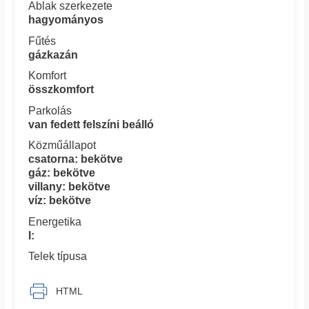
Ablak szerkezete
hagyományos
Fűtés
gázkazán
Komfort
összkomfort
Parkolás
van fedett felszíni beálló
Közműállapot
csatorna: bekötve
gáz: bekötve
villany: bekötve
víz: bekötve
Energetika
I:
Telek típusa
HTML