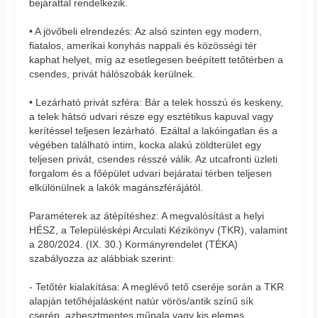
bejárattal rendelkezik.
• A jövőbeli elrendezés: Az alsó szinten egy modern,
fiatalos, amerikai konyhás nappali és közösségi tér
kaphat helyet, míg az esetlegesen beépített tetőtérben a
csendes, privát hálószobák kerülnek.
• Lezárható privát szféra: Bár a telek hosszú és keskeny,
a telek hátsó udvari része egy esztétikus kapuval vagy
kerítéssel teljesen lezárható. Ezáltal a lakóingatlan és a
végében található intim, kocka alakú zöldterület egy
teljesen privát, csendes résszé válik. Az utcafronti üzleti
forgalom és a főépület udvari bejáratai térben teljesen
elkülönülnek a lakók magánszférájától.
Paraméterek az átépítéshez: A megvalósítást a helyi
HÉSZ, a Településképi Arculati Kézikönyv (TKR), valamint
a 280/2024. (IX. 30.) Kormányrendelet (TÉKA)
szabályozza az alábbiak szerint:
- Tetőtér kialakítása: A meglévő tető cseréje során a TKR
alapján tetőhéjalásként natúr vörös/antik színű sík
cserép, azbesztmentes műpala vagy kis elemes