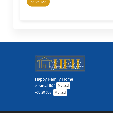
SZÁMÍTÁS
Happy Family Home
bmerika.hfh@
Mutasd
+36-20-365-
Mutasd