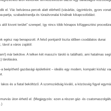
el. Vác belvárosa percek alatt elérhető (vásárlás, ügyintézés, gyors vonat
-partja, szabadstrandja és túraútvonalai kínálnak kikapcsolódást.
l kivont terület” szerepel, így nincs több hónapos kifüggesztési procedúra
gész nap benapozott. A felső pontjairól tiszta időben csodálatos dunai
, távol a város zajától.
) már bekötve. A telken két masszív tároló is található, ami hatalmas seg
) tárolására.
a beépíthető gazdasági épületként – ideális egy modern, kompakt kisház va
t.
os és a fiatal beköltöző. A szomszédság kiváló, a közösség figyel egymá
e murvás úton érhető el. (Megjegyzés: ezen a részen gáz- és csatornaszolgált
.)