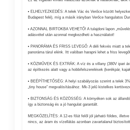
• ELHELYEZKEDÉS: A telek Vác és Verőce között helyezkedik 
Budapest felé), míg a másik irányban Verőce hangulatos Duna
• AZONNAL BIRTOKBA VEHETŐ! A tulajdoni lapon „művelés aló
adásvétel után azonnal megkezdheti a használatot!
• PANORÁMA ÉS FRISS LEVEGŐ: A déli fekvés miatt a telek e
panoráma tárul elénk. Itt valóban harapni lehet a friss levegőt
• KÖZMŰVEK ÉS EXTRÁK: A víz és a villany (380V ipari áram!
az építkezés alatt vagy a hobbifelszerelések (kerékpár, kajak
• BEÉPÍTHETŐSÉG: A helyi szabályozás szerint a telek 3%-
„tiny house” megvalósításához. Mk-3 jelű kistelkes kertöveze
• BIZTONSÁG ÉS KÖZÖSSÉG: A környéken sok az állandó lak
így a biztonság és a jó hangulat garantált.
MEGKÖZELÍTÉS: A 12-es főút felől jól járható földes, illetv
nincs, az áram és vízellátás azonban zavartalanul biztosított