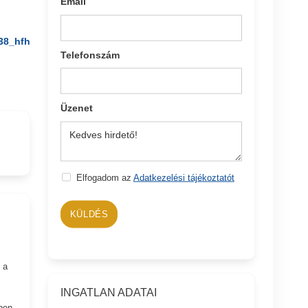
Email
38_hfh
Telefonszám
Üzenet
Elfogadom az
Adatkezelési tájékoztatót
KÜLDÉS
 a
INGATLAN ADATAI
ben.