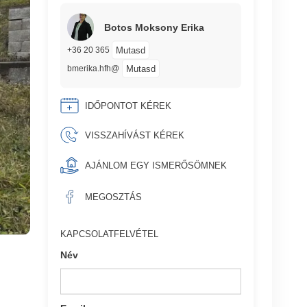
Botos Moksony Erika
Mutasd
+36 20 365
Mutasd
bmerika.hfh@
IDŐPONTOT KÉREK
VISSZAHÍVÁST KÉREK
AJÁNLOM EGY ISMERŐSÖMNEK
MEGOSZTÁS
KAPCSOLATFELVÉTEL
Név