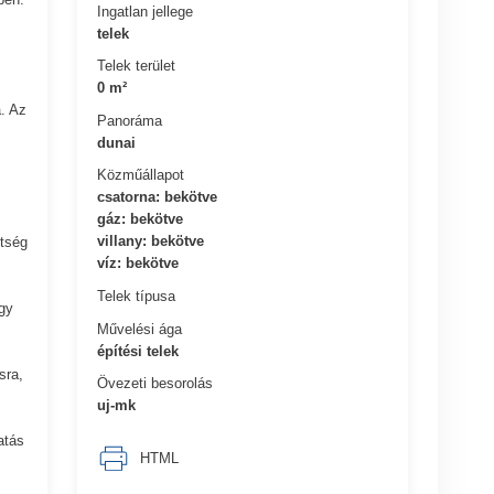
Ingatlan jellege
telek
Telek terület
0 m²
. Az
Panoráma
dunai
Közműállapot
csatorna: bekötve
gáz: bekötve
villany: bekötve
ítség
víz: bekötve
Telek típusa
gy
Művelési ága
építési telek
sra,
Övezeti besorolás
uj-mk
atás
HTML