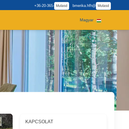
+36-20-365-
bmerika.hfh@
Mutasd
Mutasd
Magyar
KAPCSOLAT