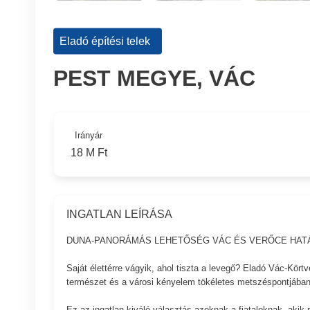
Eladó építési telek
PEST MEGYE, VÁC
Irányár
18 M Ft
INGATLAN LEÍRÁSA
DUNA-PANORÁMÁS LEHETŐSÉG VÁC ÉS VERŐCE HAT
Saját élettérre vágyik, ahol tiszta a levegő? Eladó Vác-Körtv
természet és a városi kényelem tökéletes metszéspontjában
Ez az ingatlan kiváló választás azoknak a fiataloknak, aki