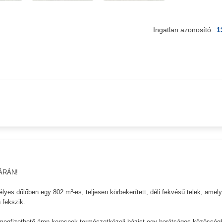
Ingatlan azonosító:
1
ÁRÁN!
élyes dűlőben egy 802 m²-es, teljesen körbekerített, déli fekvésű telek, amely
 fekszik.
k megfizethető áron keresnek természetközeli bázist egy barátságos közösség