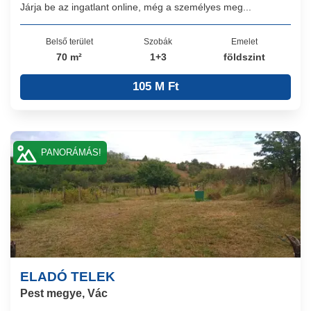
Járja be az ingatlant online, még a személyes meg...
Belső terület
Szobák
Emelet
70 m²
1+3
földszint
105 M Ft
PANORÁMÁS!
ELADÓ TELEK
Pest megye, Vác