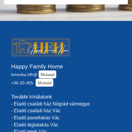
Happy Family Home
bmerika.hfh@
Mutasd
+36-20-365-
Mutasd
További kínálatunk
- Eladó családi ház Nógrád vármegye
- Eladó családi ház Vác
- Eladó panellakás Vác
- Eladó téglalakás Vác
- Eladó telek Vác