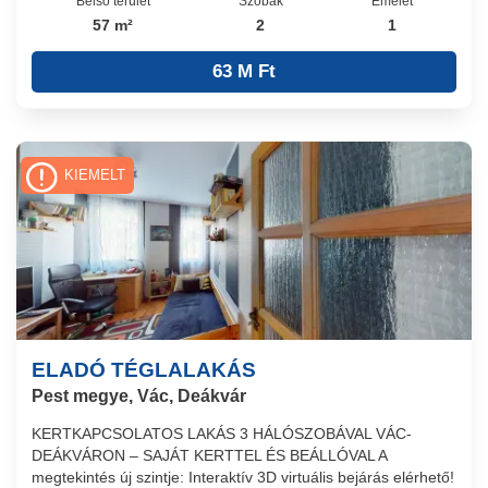
Belső terület
Szobák
Emelet
57 m²
2
1
63 M Ft
KIEMELT
ELADÓ TÉGLALAKÁS
Pest megye, Vác, Deákvár
KERTKAPCSOLATOS LAKÁS 3 HÁLÓSZOBÁVAL VÁC-
DEÁKVÁRON – SAJÁT KERTTEL ÉS BEÁLLÓVAL A
megtekintés új szintje: Interaktív 3D virtuális bejárás elérhető!