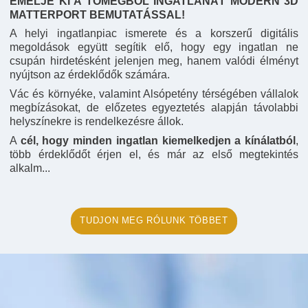
EMELJE KI A TÖMEGBŐL INGATLANÁT MODERN 3D
MATTERPORT BEMUTATÁSSAL!
A helyi ingatlanpiac ismerete és a korszerű digitális
megoldások együtt segítik elő, hogy egy ingatlan ne
csupán hirdetésként jelenjen meg, hanem valódi élményt
nyújtson az érdeklődők számára.
Vác és környéke, valamint Alsópetény térségében vállalok
megbízásokat, de előzetes egyeztetés alapján távolabbi
helyszínekre is rendelkezésre állok.
A
cél, hogy minden ingatlan kiemelkedjen a kínálatból
,
több érdeklődőt érjen el, és már az első megtekintés
alkalm...
TUDJON MEG RÓLUNK TÖBBET