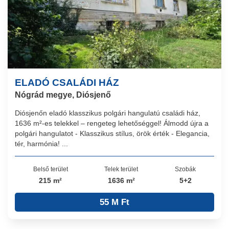
ELADÓ CSALÁDI HÁZ
Nógrád megye, Diósjenő
Diósjenőn eladó klasszikus polgári hangulatú családi ház,
1636 m²-es telekkel – rengeteg lehetőséggel! Álmodd újra a
polgári hangulatot - Klasszikus stílus, örök érték - Elegancia,
tér, harmónia! ...
Belső terület
Telek terület
Szobák
215 m²
1636 m²
5+2
55 M Ft