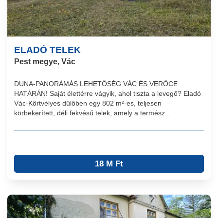
ELADÓ TELEK
Pest megye, Vác
DUNA-PANORÁMÁS LEHETŐSÉG VÁC ÉS VERŐCE
HATÁRÁN! Saját élettérre vágyik, ahol tiszta a levegő? Eladó
Vác-Körtvélyes dűlőben egy 802 m²-es, teljesen
körbekerített, déli fekvésű telek, amely a termész...
18 M Ft