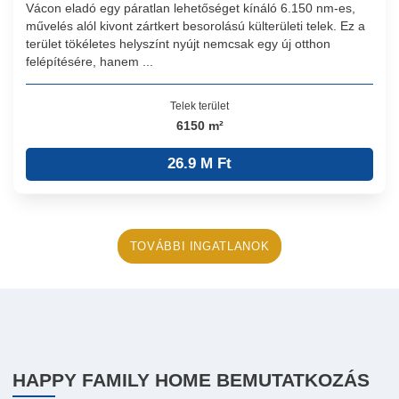
Vácon eladó egy páratlan lehetőséget kínáló 6.150 nm-es,
művelés alól kivont zártkert besorolású külterületi telek. Ez a
terület tökéletes helyszínt nyújt nemcsak egy új otthon
felépítésére, hanem ...
Telek terület
6150 m²
26.9 M Ft
TOVÁBBI INGATLANOK
HAPPY FAMILY HOME BEMUTATKOZÁS