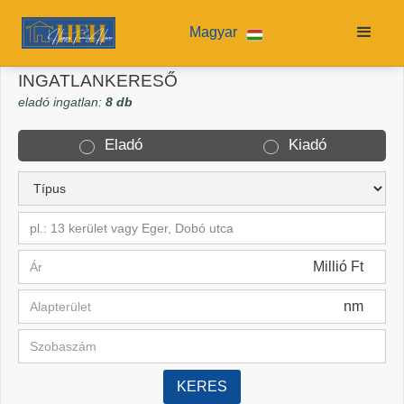
Magyar
INGATLANKERESŐ
eladó ingatlan:
8 db
Eladó
Kiadó
pl.: 13 kerület vagy Eger, Dobó utca
Millió Ft
nm
KERES